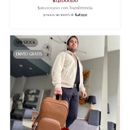
$145.000,00
$116.000,00
con
Transferencia
3
cuotas sin interés de
$48.333,33
SIN STOCK
ENVÍO GRATIS