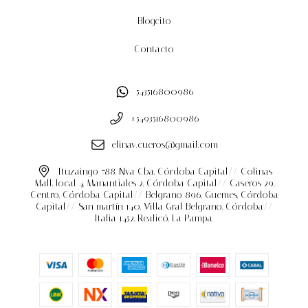
Blogcito
Contacto
543516800986
+5493516800986
elinav.cueros@gmail.com
Ituzaingo 788, Nva Cba, Córdoba Capital// Colinas
Mall, local 4, Manantiales 2, Córdoba Capital// Caseros 29,
Centro, Córdoba Capital// Belgrano 896, Guemes, Córdoba
Capital// San martín 140, Villa Gral Belgrano, Córdoba//
Italia 1452, Realicó, La Pampa.