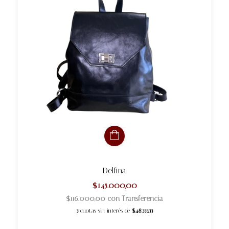
Delfina
$145.000,00
$116.000,00
con
Transferencia
3
cuotas sin interés de
$48.333,33