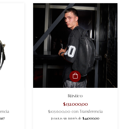
Rústico
$132.000,00
rencia
$105.600,00
con
Transferencia
6,67
3
cuotas sin interés de
$44.000,00