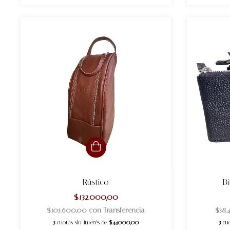
Rústico
Bi
$132.000,00
$105.600,00
con
Transferencia
$38
3
cuotas sin interés de
$44.000,00
3
cu