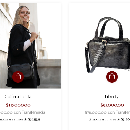
Golfera Lolita
Liberty
$115.000,00
$95.000,00
000,00
con
Transferencia
$76.000,00
con
Transfe
cuotas sin interés de
$38.333,33
3
cuotas sin interés de
$31.66