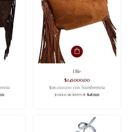
Ellie
$145.000,00
rencia
$116.000,00
con
Transferencia
3,33
3
cuotas sin interés de
$48.333,33