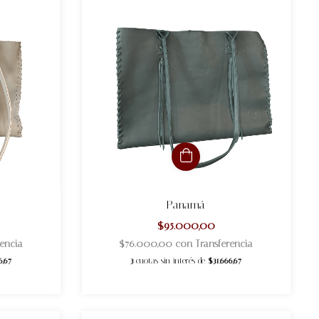
Panamá
$95.000,00
rencia
$76.000,00
con
Transferencia
6,67
3
cuotas sin interés de
$31.666,67