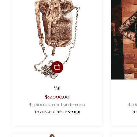
Val
$52.000,00
$41.600,00
con
Transferencia
$41
3
cuotas sin interés de
$17.333,33
3