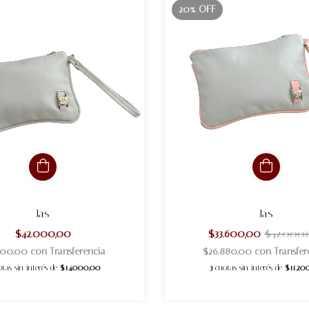
20% OFF
Jas
Jas
$42.000,00
$33.600,00
$42.000
.600,00
con
Transferencia
$26.880,00
con
Transfer
otas sin interés de
$14.000,00
3
cuotas sin interés de
$11.20