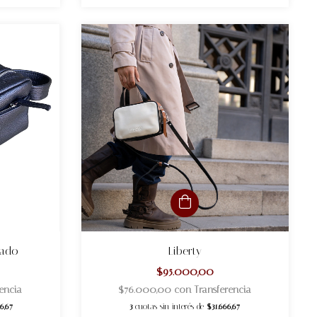
eado
Liberty
$95.000,00
encia
$76.000,00
con
Transferencia
6,67
3
cuotas sin interés de
$31.666,67