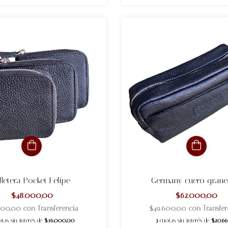
lletera Pocket Felipe
Germany cuero gran
$48.000,00
$62.000,00
.400,00
con
Transferencia
$49.600,00
con
Transfer
otas sin interés de
$16.000,00
3
cuotas sin interés de
$20.66