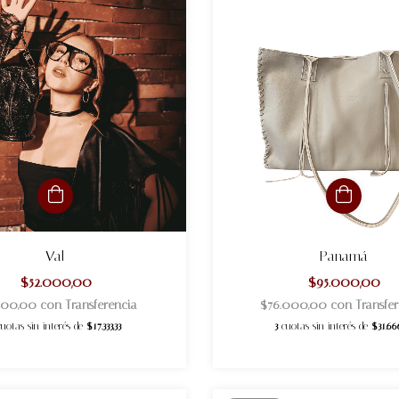
Val
Panamá
$52.000,00
$95.000,00
.600,00
con
Transferencia
$76.000,00
con
Transfe
cuotas sin interés de
$17.333,33
3
cuotas sin interés de
$31.66