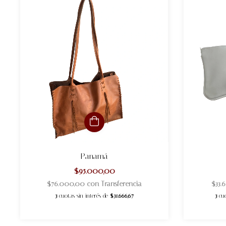
Panamá
$95.000,00
$76.000,00
con
Transferencia
$33
3
cuotas sin interés de
$31.666,67
3
cu