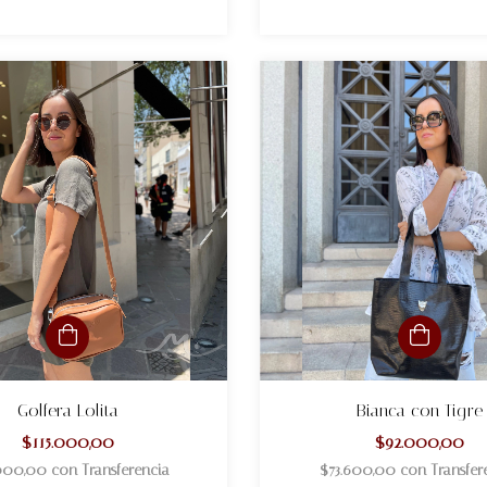
Golfera Lolita
Bianca con Tigre
$115.000,00
$92.000,00
000,00
con
Transferencia
$73.600,00
con
Transfer