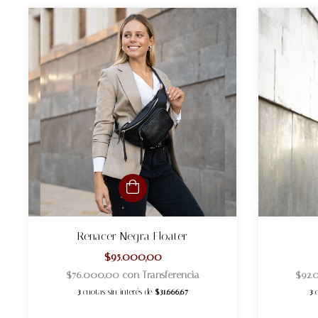
Renacer Negra Floater
$95.000,00
$76.000,00
con
Transferencia
$92.
3
cuotas sin interés de
$31.666,67
3