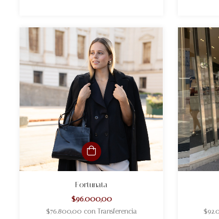
Fortunata
$96.000,00
$76.800,00
con
Transferencia
$92.