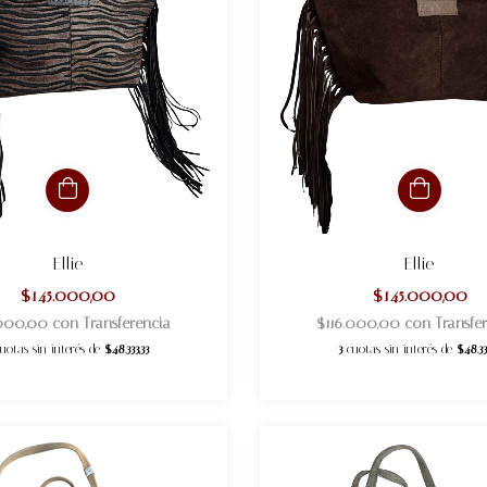
Ellie
Ellie
$145.000,00
$145.000,00
.000,00
con
Transferencia
$116.000,00
con
Transfe
cuotas sin interés de
$48.333,33
3
cuotas sin interés de
$48.33