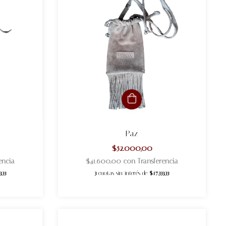
Paz
$52.000,00
encia
$41.600,00
con
Transferencia
3,33
3
cuotas sin interés de
$17.333,33