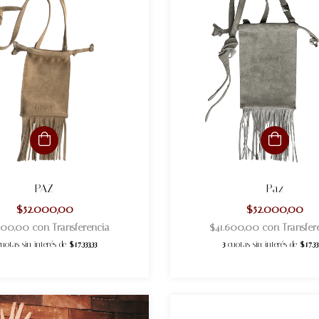
PAZ
Paz
$52.000,00
$52.000,00
.600,00
con
Transferencia
$41.600,00
con
Transfer
cuotas sin interés de
$17.333,33
3
cuotas sin interés de
$17.33