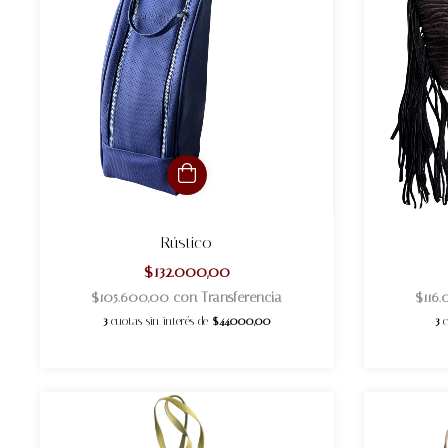
Rústico
$132.000,00
$105.600,00
con
Transferencia
$116
3
cuotas sin interés de
$44.000,00
3