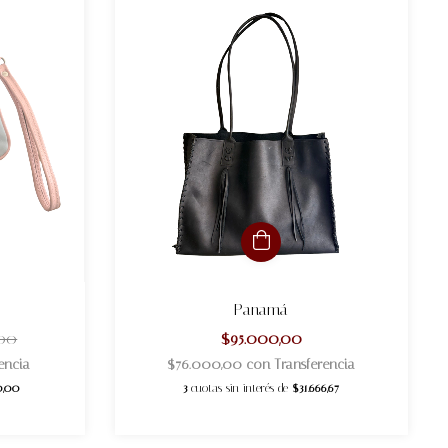
Panamá
,00
$95.000,00
encia
$76.000,00
con
Transferencia
0,00
3
cuotas sin interés de
$31.666,67