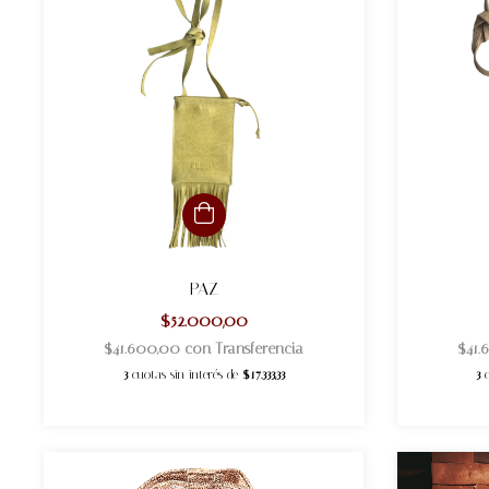
PAZ
$52.000,00
$41.600,00
con
Transferencia
$41
3
cuotas sin interés de
$17.333,33
3