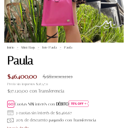
Inicio
>
Mini Bags
>
Tote Paula
>
Paula
Paula
$46.400,00
$58.000,00
Precio sin impuestos
$38.347,11
$37.120,00
con
Transferencia
Cuotas SIN interés con
DÉBITO
3
cuotas sin interés de
$15.466,67
20% de descuento
pagando con Transferencia
Ver más detalles