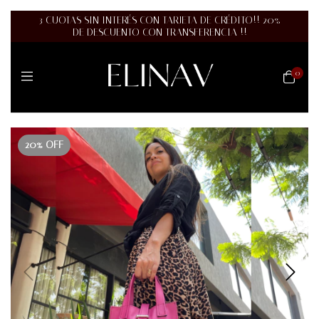
3 CUOTAS SIN INTERÉS CON TARJETA DE CRÉDITO!! 20%
DE DESCUENTO CON TRANSFERENCIA !!
0
20% OFF
1
/
2