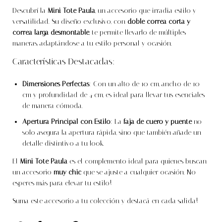
Descubrí la
Mini Tote Paula
, un accesorio que irradia estilo y
versatilidad. Su diseño exclusivo, con
doble correa corta y
correa larga desmontable
, te permite llevarlo de múltiples
maneras, adaptándose a tu estilo personal y ocasión.
Características Destacadas:
Dimensiones Perfectas
: Con un alto de 10 cm, ancho de 10
cm y profundidad de 4 cm, es ideal para llevar tus esenciales
de manera cómoda.
Apertura Principal con Estilo
: La
faja de cuero y puente
no
solo asegura la apertura rápida, sino que también añade un
detalle distintivo a tu look.
El
Mini Tote Paula
es el complemento ideal para quienes buscan
un accesorio
muy chic
que se ajuste a cualquier ocasión. No
esperes más para elevar tu estilo!
Suma este accesorio a tu colección y destacá en cada salida!