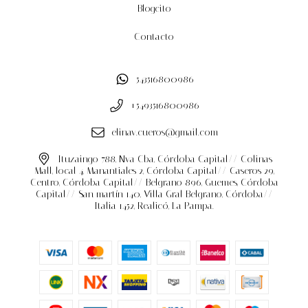
Blogcito
Contacto
543516800986
+5493516800986
elinav.cueros@gmail.com
Ituzaingo 788, Nva Cba, Córdoba Capital// Colinas
Mall, local 4, Manantiales 2, Córdoba Capital// Caseros 29,
Centro, Córdoba Capital// Belgrano 896, Guemes, Córdoba
Capital// San martín 140, Villa Gral Belgrano, Córdoba//
Italia 1452, Realicó, La Pampa.