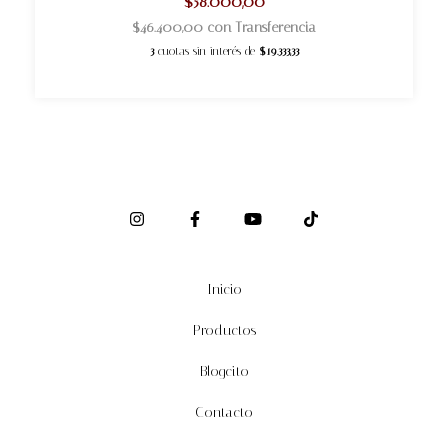
$58.000,00
$46.400,00
con
Transferencia
3
cuotas sin interés de
$19.333,33
Inicio
Productos
Blogcito
Contacto