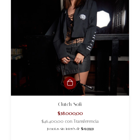
Clutch Sofi
$58.000,00
$46.400,00
con
Transferencia
3
cuotas sin interés de
$19.333,33