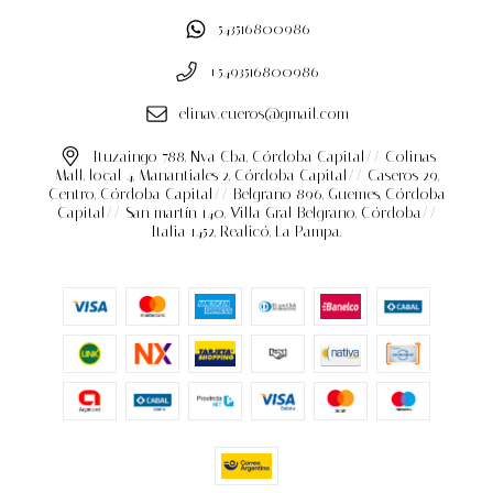
543516800986
+5493516800986
elinav.cueros@gmail.com
Ituzaingo 788, Nva Cba, Córdoba Capital// Colinas
Mall, local 4, Manantiales 2, Córdoba Capital// Caseros 29,
Centro, Córdoba Capital// Belgrano 896, Guemes, Córdoba
Capital// San martín 140, Villa Gral Belgrano, Córdoba//
Italia 1452, Realicó, La Pampa.