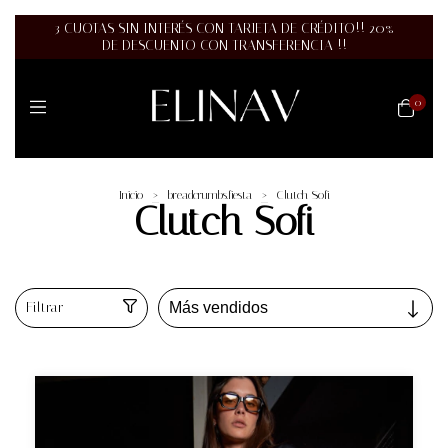
3 CUOTAS SIN INTERÉS CON TARJETA DE CRÉDITO!! 20%
DE DESCUENTO CON TRANSFERENCIA !!
0
Inicio
>
breadcrumbs.fiesta
>
Clutch Sofi
Clutch Sofi
Filtrar